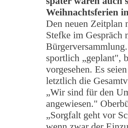
später waren auch s
Weihnachtsferien 
Den neuen Zeitplan 
Stefke im Gespräch 
Bürgerversammlung.
sportlich „geplant", b
vorgesehen. Es seien
letztlich die Gesamt
„Wir sind für den U
angewiesen." Oberbü
„Sorgfalt geht vor S
wenn zwar der Einzu