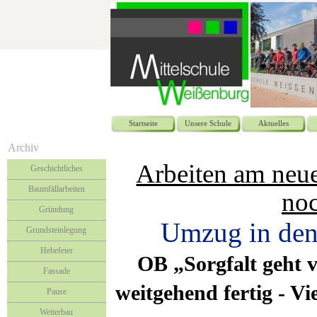
Startseite
Unsere Schule
Aktuelles
Archiv
Arbeiten am neue
Geschichtliches
Baumfällarbeiten
noc
Gründung
Umzug in den 
Grundsteinlegung
Hebefeier
OB „Sorgfalt geht v
Fassade
weitgehend fertig - Vi
Pause
Weiterbau