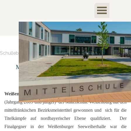
Direkt zum Seiteninhalt
Menü überspringen
Schulleben > Sport
Mittelschüler holten sich den Volleyball
Bezirkstitel
Weißenburg:
Die Volleyball- Schulmannschaft Jungen III/2
(Jahrgang 2009 und jünger) der Mittelschule Weißenburg hat den
mittelfränkischen Bezirksmeistertitel gewonnen und sich für die
Titelkämpfe auf nordbayerischer Ebene qualifiziert. Der
Finalgegner in der Weißenburger Seeweiherhalle war die