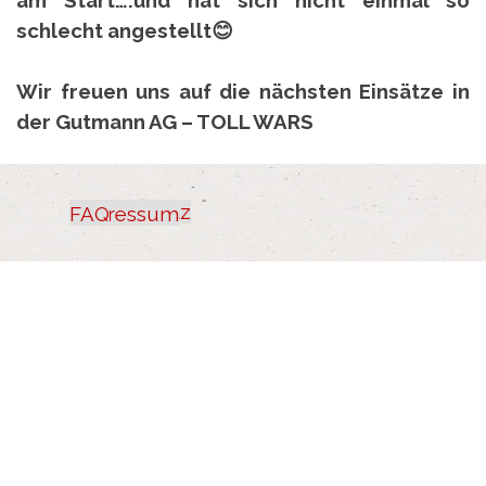
schlecht angestellt
😊
Wir freuen uns auf die nächsten Einsätze in
der Gutmann AG – TOLL WARS
Datenschutz
Impressum
FAQ
Zurück zum Seiteninhalt