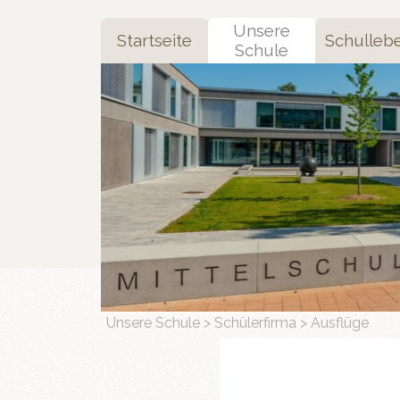
Direkt zum Seiteninhalt
Unsere
Startseite
Schulleb
▼
Schule
Unsere Schule > Schülerfirma > Ausflüge