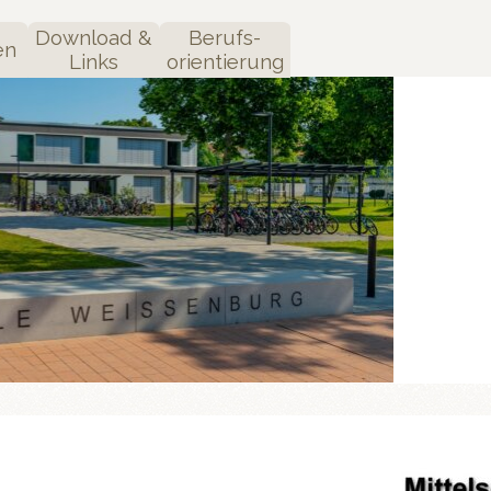
Menü überspringen
Download &
Berufs-
en
▼
▼
▼
Links
orientierung